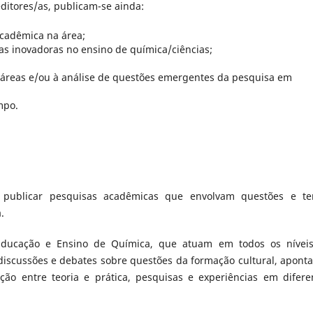
editores/as, publicam-se ainda:
 acadêmica na área;
icas inovadoras no ensino de química/ciências;
e áreas e/ou à análise de questões emergentes da pesquisa em
ampo.
a publicar pesquisas acadêmicas que envolvam questões e t
.
a Educação e Ensino de Química, que atuam em todos os nívei
discussões e debates sobre questões da formação cultural, apont
ção entre teoria e prática, pesquisas e experiências em difere