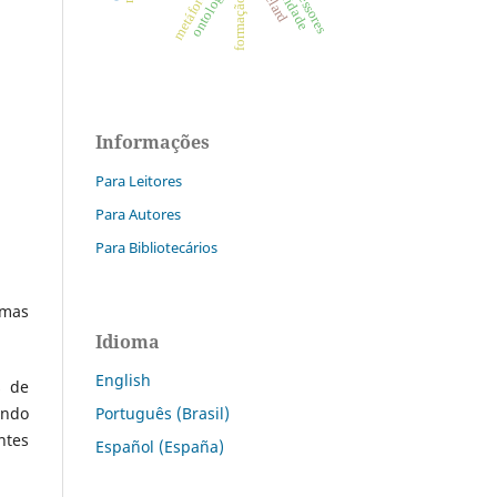
ontologia
Informações
Para Leitores
Para Autores
Para Bibliotecários
emas
Idioma
English
s de
Português (Brasil)
ando
ntes
Español (España)