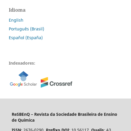
Idioma
English
Português (Brasil)
Español (España)
Indexadores:
ReSBEnQ – Revista da Sociedade Brasileira de Ensino
de Química
ISSN
: 2676-0290.
Prefixo DOI
: 10.56117.
Qualis
: A3.